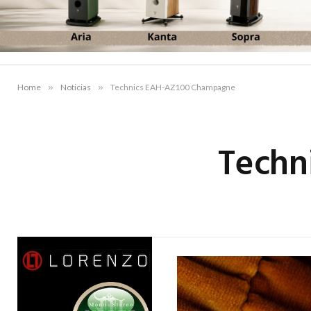
Home
»
Noticias
»
Technics EAH-AZ100 Champagne
Techn