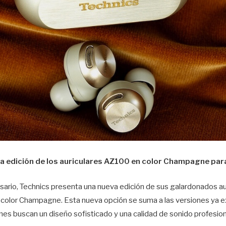
va edición de los auriculares AZ100 en color Champagne par
sario, Technics presenta una nueva edición de sus galardonados au
lor Champagne. Esta nueva opción se suma a las versiones ya ex
es buscan un diseño sofisticado y una calidad de sonido profesion