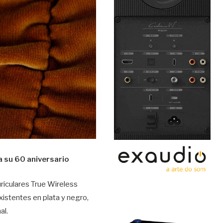
a su 60 aniversario
riculares True Wireless
istentes en plata y negro,
al.