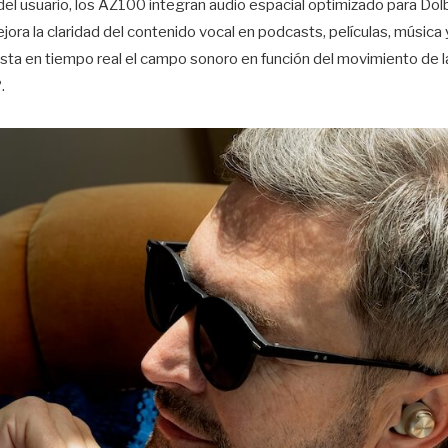
del usuario, los AZ100 integran audio espacial optimizado para Do
ra la claridad del contenido vocal en podcasts, películas, música
sta en tiempo real el campo sonoro en función del movimiento de l
.