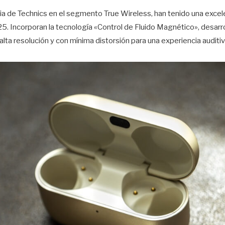
ia de Technics en el segmento True Wireless, han tenido una exce
. Incorporan la tecnología «Control de Fluido Magnético», desarro
alta resolución y con mínima distorsión para una experiencia auditiv