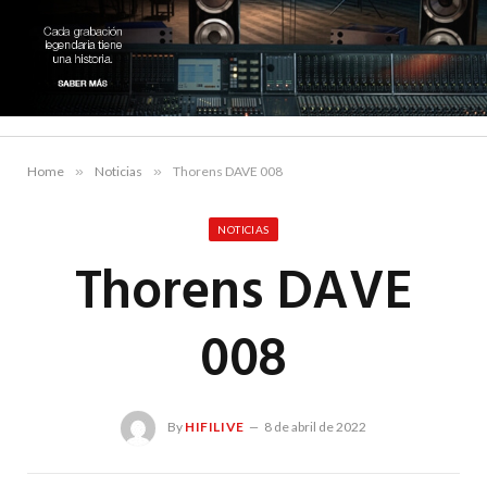
Home
»
Noticias
»
Thorens DAVE 008
NOTICIAS
Thorens DAVE
008
By
HIFILIVE
8 de abril de 2022