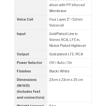
driver with PP inforced
Membrane
Voice Coil
Four Layer 2″ / 52mm
Voicecoil
Input
GoldPlated Line in
Stereo RCA, LFE in,
Nickel Plated Highlevel
Output
Gold plated LFE /RCA
Power Selector
Off / Auto / On
Finishes
Black/ White
Dimensions
23cm x 23cm x 25 cm
(W/H/D)
(includes feet
and connectors)
Weight (approx)
9 kg