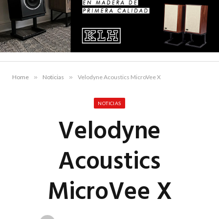
Home
»
Noticias
»
Velodyne Acoustics MicroVee X
NOTICIAS
Velodyne
Acoustics
MicroVee X