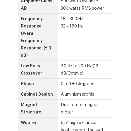
Amplifier Class
800 watts dynamic
AB
300 watts RMS power
Frequency
18 – 300 Hz
Response:
32 – 180 Hz
Overall
Frequency
Response: (± 3
dB)
Low Pass
40 Hz to 200 Hz (12
Crossover
dB/Octave)
Phase
0 to 180 degrees
Cabinet Design
Aluminium profile
Magnet
Dual ferrite magnet
Structure
motor
Woofer
6,5” high excursion
double vented basket