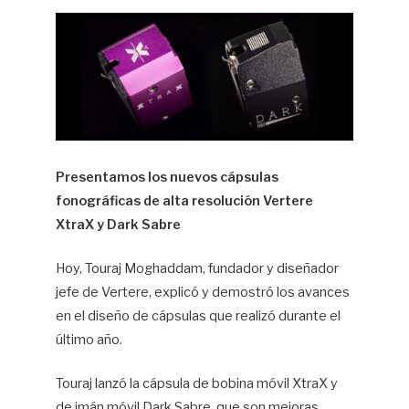
Hif
Presentamos los nuevos cápsulas
fonográficas de alta resolución Vertere
XtraX y Dark Sabre
Hoy, Touraj Moghaddam, fundador y diseñador
jefe de Vertere, explicó y demostró los avances
en el diseño de cápsulas que realizó durante el
último año.
Touraj lanzó la cápsula de bobina móvil XtraX y
de imán móvil Dark Sabre, que son mejoras