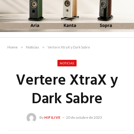
Home
»
Noticias
»
Vertere XtraX y Dark Sabre
NOTICIAS
Vertere XtraX y
Dark Sabre
By
HIFILIVE
20 de octubre de 2023