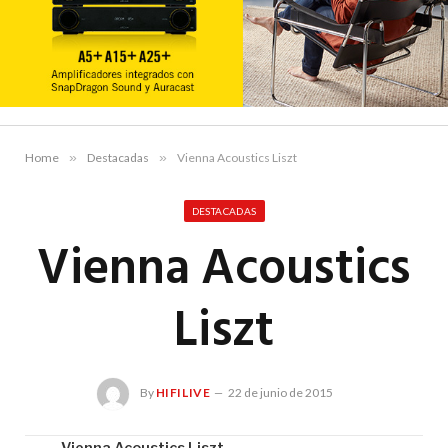
Home
»
Destacadas
»
Vienna Acoustics Liszt
DESTACADAS
Vienna Acoustics
Liszt
By
HIFILIVE
22 de junio de 2015