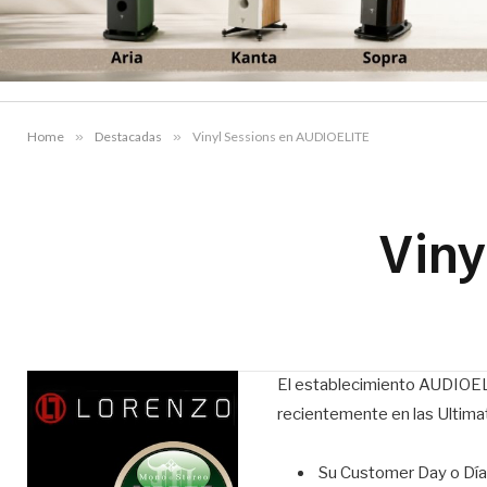
Home
»
Destacadas
»
Vinyl Sessions en AUDIOELITE
Viny
El establecimiento AUDIOELIT
recientemente en las Ultima
Su Customer Day o Día 