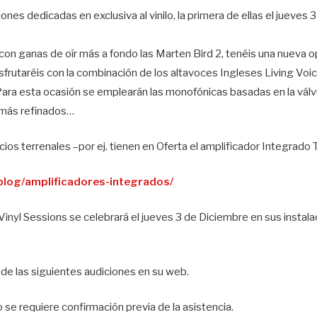
ones dedicadas en exclusiva al vinilo, la primera de ellas el jueves
on ganas de oír más a fondo las Marten Bird 2, tenéis una nueva op
frutaréis con la combinación de los altavoces Ingleses Living Voice
 Para esta ocasión se emplearán las monofónicas basadas en la vál
s más refinados…
ios terrenales –por ej. tienen en Oferta el amplificador Integra
/blog/amplificadores-integrados/
inyl Sessions se celebrará el jueves 3 de Diciembre en sus instala
de las siguientes audiciones en su web.
 se requiere confirmación previa de la asistencia.