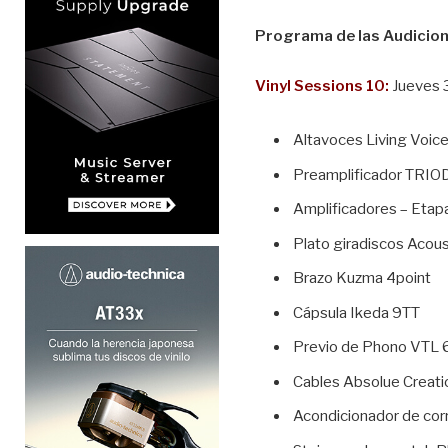
Programa de las Audicion
Vinyl Sessions 10:
Jueves 3
Altavoces Living Voic
Preamplificador TRIO
Amplificadores – Et
Plato giradiscos Acoust
Brazo Kuzma 4point
Cápsula Ikeda 9TT
Previo de Phono VTL 6
Cables Absolue Creati
Acondicionador de co