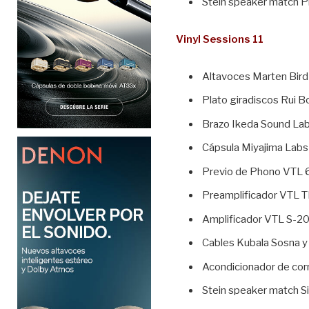
Stein speaker match P
Vinyl Sessions 11
Altavoces Marten Bird
Plato giradiscos Rui 
Brazo Ikeda Sound La
Cápsula Miyajima Labs
Previo de Phono VTL 6
Preamplificador VTL T
Amplificador VTL S-20
Cables Kubala Sosna y
Acondicionador de co
Stein speaker match S