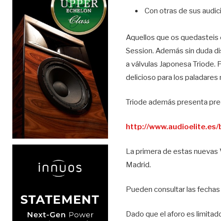
Con otras de sus audici
Aquellos que os quedasteis c
Session. Además sin duda dis
a válvulas Japonesa Triode.
delicioso para los paladare
Triode además presenta prec
http://www.audioelite.es
La primera de estas nuevas V
Madrid.
Pueden consultar las fechas 
Dado que el aforo es limitado