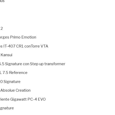
lus
 2
Borges Primo Emotion
bs IT-407 CR1 conTorre VTA
 Kansui
.5 Signature con Step up transformer
L 7.5 Reference
0 Signature
 Absolue Creation
rriente Gigawatt PC-4 EVO
ignature