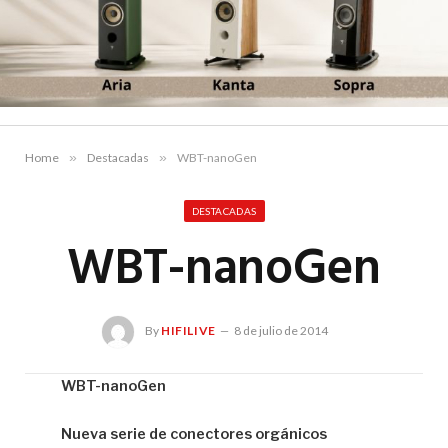
Home
»
Destacadas
»
WBT-nanoGen
DESTACADAS
WBT-nanoGen
By
HIFILIVE
8 de julio de 2014
WBT-nanoGen
Hif
Nueva serie de conectores orgánicos