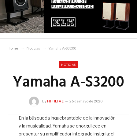
Home
»
Noticias
»
Yamaha A-S3200
NOTICIAS
Yamaha A-S3200
By
HIFILIVE
26 de mayo de 2020
En la búsqueda inquebrantable de la innovación
y la musicalidad, Yamaha se enorgullece en
Hif
presentar su amplificador integrado insignia: el