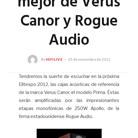
mejor de Verus
Canor y Rogue
Audio
By
HIFILIVE
25 de noviembre de 2011
Tendremos la suerte de escuchar en la próxima
Elitexpo 2012, las cajas acústicas de referencia
Hif
de la marca Verus Canor, el modelo Prima. Éstas
serán amplificadas por las impresionantes
etapas monofónicas de 250W Apollo, de la
firma estadounidense Rogue Audio.