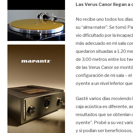
Las Verus Canor llegan a 
No recibe uno todos los día
su “alma mater”. Se tomó Pa
vio dificultado por la incapa
más adecuado en mi sala con
quedaron situadas a 1.20 met
de 3.00 metros entre los twe
de las Verus Canor se montó a
configuración de mi sala – el
oyente a un nivel inferior q
Gasté varios días moviendo l
caja acústica es diferente, 
resultados que se obtenían co
oyente”. Probé a su vez vari
y si podían ser beneficiosos