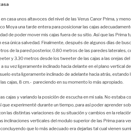
casa
s en casa unos altavoces del nivel de las Verus Canor Prima, y me
co Moya una tarde entera para posicionar las cajas adecuadamente
cidad de poder mover mis cajas fuera de su sitio. Así que las Prima 
 esa única salvedad. Finalmente, después de algunos días de busca
ros de la pared posterior, 0.80 metros de las paredes laterales, 
eter y 3.30 metros desde los tweeter de las cajas a las orejas del
 su vez ligeramente inclinado hacia delante en el plano vertical de 
 suelo esta ligeramente inclinado de adelante hacia atrás, estando l
ue las cajas, 8 cm.- pareciendo en su momento lo más apropiado.
as cajas y variando la posición de escucha en mi sala. No estaba c
así que experimenté durante un tiempo, para así poder aprender sobr
n las distintas variaciones de su situación y cambios en la relación
as inclinaciones verticales del modulo superior de las Prima para v
, concluyendo que lo más adecuado era dejarlas tal cual vienen sumin