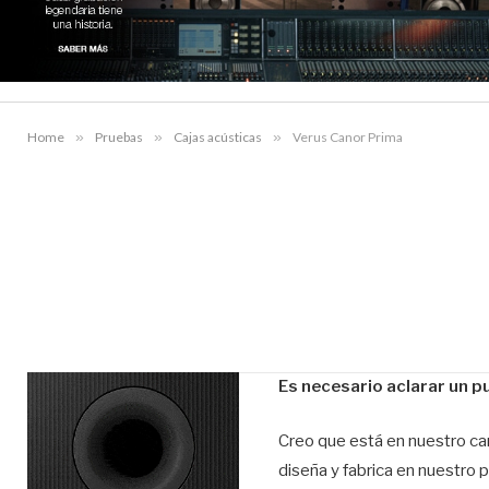
Home
»
Pruebas
»
Cajas acústicas
»
Verus Canor Prima
Es necesario aclarar un p
Creo que está en nuestro car
diseña y fabrica en nuestro 