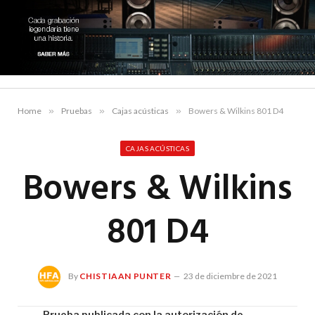
Home
»
Pruebas
»
Cajas acústicas
»
Bowers & Wilkins 801 D4
CAJAS ACÚSTICAS
Bowers & Wilkins
801 D4
By
CHISTIAAN PUNTER
23 de diciembre de 2021