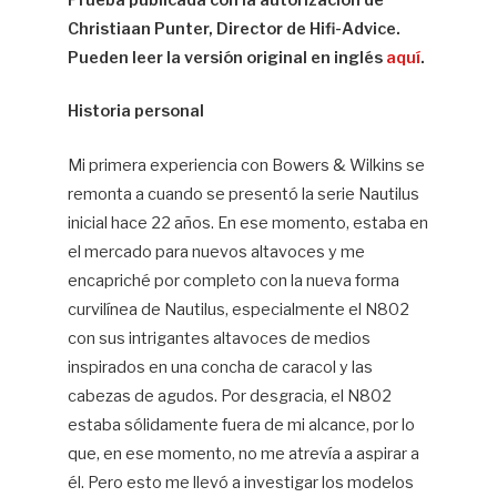
Prueba publicada con la autorización de
Christiaan Punter, Director de Hifi-Advice.
Chi
Pu
Pueden leer la versión original en inglés
aquí
.
Historia personal
Mi primera experiencia con Bowers & Wilkins se
remonta a cuando se presentó la serie Nautilus
inicial hace 22 años. En ese momento, estaba en
el mercado para nuevos altavoces y me
encapriché por completo con la nueva forma
curvilínea de Nautilus, especialmente el N802
con sus intrigantes altavoces de medios
inspirados en una concha de caracol y las
cabezas de agudos. Por desgracia, el N802
estaba sólidamente fuera de mi alcance, por lo
que, en ese momento, no me atrevía a aspirar a
él. Pero esto me llevó a investigar los modelos