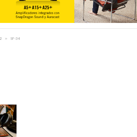
2
»
SF-34