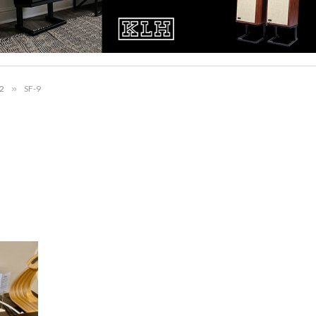
2
»
SF-9