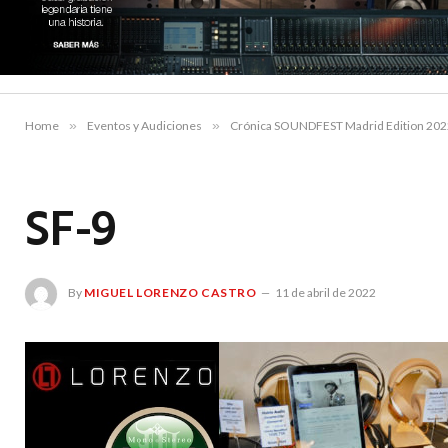
Home
»
Eventos y Audiciones
»
Crónica SOUNDFEST Madrid Edition 202
SF-9
By
MIGUEL LORENZO CASTRO
11 de abril de 2022