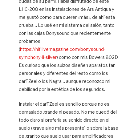
dudas de su perfil. Había disfrutado de este
LHC-208 en las instalaciones de Ars Antiqua y
me gustó como para querer «más», de ahí esta
prueba… Lo usé en mi sistema del salón, tanto
con las cajas Bonysound que recientemente
probamos
(
https://hifilivemagazine.com/bonysound-
symphony-ii-silver
) como con mis Bowers 802D.
Es curioso que los suizos diseñen aparatos tan
personales y diferentes del resto como los
darTZeel o los Nagra… aunque reconozco mi
debilidad por la estética de los segundos.
Instalar el darTZeel es sencillo porque no es
demasiado grande ni pesado. No me quedó del
todo claro si prefería su sonido directo en el
suelo (grave algo más presente) o sobre la base
de granito que suelo usar para amplificadores