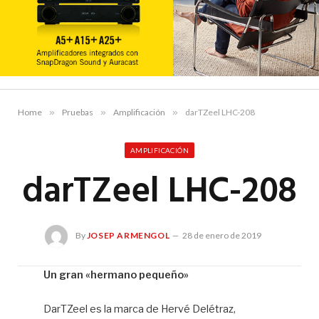
Home
»
Pruebas
»
Amplificación
»
darTZeel LHC-208
AMPLIFICACIÓN
darTZeel LHC-208
By
JOSEP ARMENGOL
28 de enero de 2019
Un gran «hermano pequeño»
Jo
DarTZeel es la marca de Hervé Delétraz,
Ar