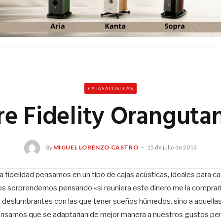
CAJAS ACÚSTICAS
e Fidelity Oranguta
By
MIGUEL LORENZO CASTRO
15 de julio de 2013
ta fidelidad pensamos en un tipo de cajas acústicas, ideales para c
s sorprendemos pensando «si reuniera este dinero me la compraría
y deslumbrantes con las que tener sueños húmedos, sino a aquell
ensamos que se adaptarían de mejor manera a nuestros gustos pers