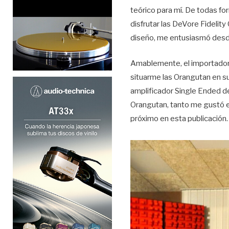
teórico para mí. De todas fo
disfrutar las DeVore Fideli
diseño, me entusiasmó desd
Amablemente, el importador d
situarme las Orangutan en su
amplificador Single Ended d
Orangutan, tanto me gustó el
próximo en esta publicación.