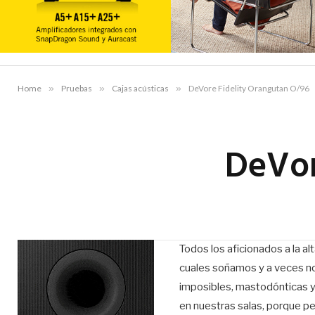
Home
»
Pruebas
»
Cajas acústicas
»
DeVore Fidelity Orangutan O/96
DeVor
Todos los aficionados a la al
cuales soñamos y a veces no
imposibles, mastodónticas 
en nuestras salas, porque p