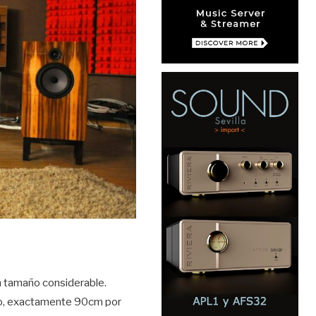
n tamaño considerable.
tro, exactamente 90cm por