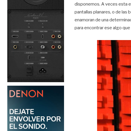
disponemos. A veces esta el
pantallas planares, o de las
enamoran de una determinada
para encontrar ese algo que 