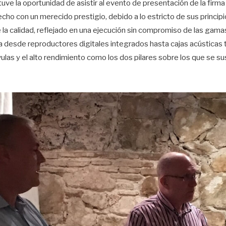
tuve la oportunidad de asistir al evento de presentación de la firma
cho con un merecido prestigio, debido a lo estricto de sus principi
la calidad, reflejado en una ejecución sin compromiso de las gama
 desde reproductores digitales integrados hasta cajas acústicas 
ulas y el alto rendimiento como los dos pilares sobre los que se sust