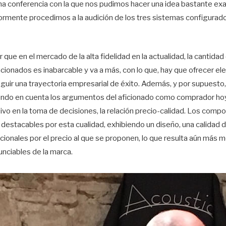
una conferencia con la que nos pudimos hacer una idea bastante exa
iormente procedimos a la audición de los tres sistemas configurad
 que en el mercado de la alta fidelidad en la actualidad, la cantid
nados es inabarcable y va a más, con lo que, hay que ofrecer el
uir una trayectoria empresarial de éxito. Además, y por supuest
niendo en cuenta los argumentos del aficionado como comprador ho
ivo en la toma de decisiones, la relación precio-calidad. Los com
estacables por esta cualidad, exhibiendo un diseño, una calidad d
onales por el precio al que se proponen, lo que resulta aún más me
enunciables de la marca.