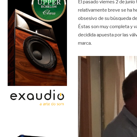
El pasado viernes 2 de junio 
relativamente breve se ha he
obsesivo de su búsqueda de 
Éstas son muy completa y va
decidida apuesta por las válv
marca.