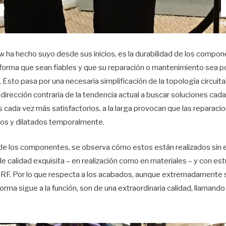
w ha hecho suyo desde sus inicios, es la durabilidad de los compo
forma que sean fiables y que su reparación o mantenimiento sea 
 Esto pasa por una necesaria simplificación de la topología circuit
 dirección contraria de la tendencia actual a buscar soluciones cad
 cada vez más satisfactorios, a la larga provocan que las reparac
os y dilatados temporalmente.
 de los componentes, se observa cómo estos están realizados sin e
e calidad exquisita – en realización como en materiales – y con es
o RF. Por lo que respecta a los acabados, aunque extremadamente s
a forma sigue a la función, son de una extraordinaria calidad, llamand