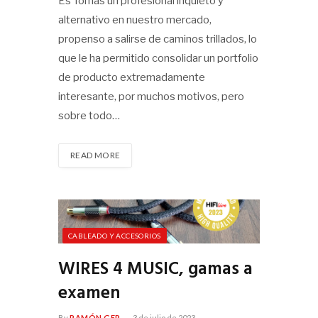
Es Tomás un profesional inquieto y
alternativo en nuestro mercado,
propenso a salirse de caminos trillados, lo
que le ha permitido consolidar un portfolio
de producto extremadamente
interesante, por muchos motivos, pero
sobre todo…
READ MORE
CABLEADO Y ACCESORIOS
WIRES 4 MUSIC, gamas a
examen
By
RAMÓN GER
3 de julio de 2023