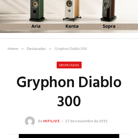
Home
»
Destacadas
»
Gryphon Diablo 300
DESTACADAS
Gryphon Diablo
300
By
HIFILIVE
27 de noviembre de 2015