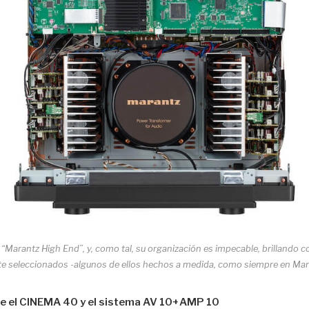
 “Marantz High End”, y, como tal, su organización es impecable, brillando co
 seleccionados -algunos de ellos hechos a medida, como siempre en Mara
re el CINEMA 40 y el sistema AV 10+AMP 10