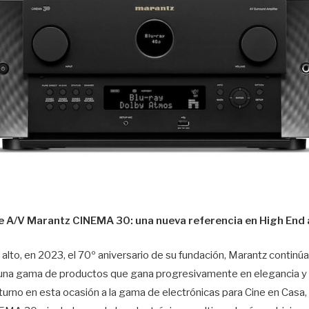
de A/V Marantz CINEMA 30:
una nueva referencia en High End 
alto, en 2023, el 70º aniversario de su fundación, Marantz continúa 
ía una gama de productos que gana progresivamente en elegancia y 
 turno en esta ocasión a la gama de electrónicas para Cine en Casa