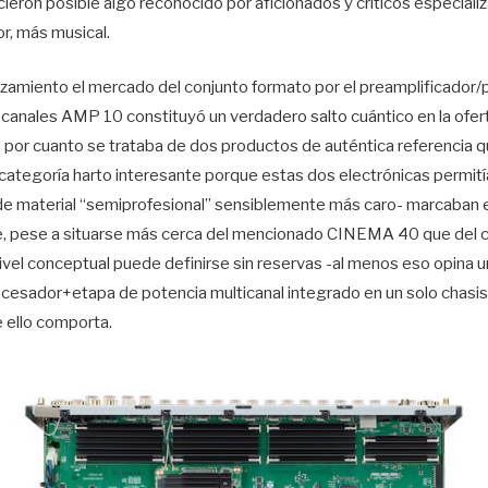
eron posible algo reconocido por aficionados y críticos especiali
r, más musical.
nzamiento el mercado del conjunto formato por el preamplificado
 canales AMP 10 constituyó un verdadero salto cuántico en la ofer
a por cuanto se trataba de dos productos de auténtica referencia 
categoría harto interesante porque estas dos electrónicas permití
de material “semiprofesional” sensiblemente más caro- marcaban el
e, pese a situarse más cerca del mencionado CINEMA 40 que del
a nivel conceptual puede definirse sin reservas -al menos eso opina 
esador+etapa de potencia multicanal integrado en un solo chasis y
e ello comporta.