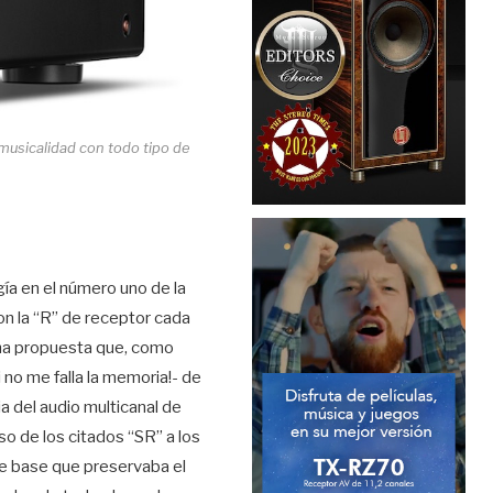
 musicalidad con todo tipo de
a en el número uno de la
on la “R” de receptor cada
una propuesta que, como
 no me falla la memoria!- de
a del audio multicanal de
o de los citados “SR” a los
 base que preservaba el