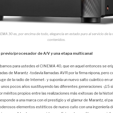
MA 30 es, por encima de todo, elegancia en estado puro al servicio de la
contenidos.
 previo/procesador de A/V y una etapa multicanal
bamos para ustedes el CINEMA 40, que en aquel entonces se erigí
adas de Marantz -todavía llamadas AVR por la firma nipona, pero c
ge de la radio de Internet- y suponía un nuevo salto cuántico en 
a unos pocos años sustituyendo las diferentes generaciones -¡15 si
r méritos propios entre las realizaciones más exitosas de la histori
sponde a una marca con el prestigio y el glamur de Marantz, el pas
rosos elementos estéticos de nuevo cuño con una ingeniería de