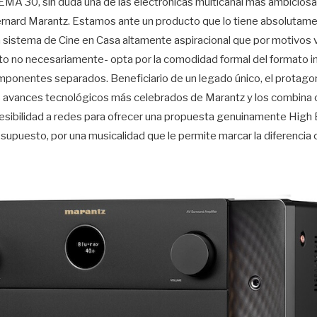
EMA 30, sin duda una de las electrónicas multicanal más ambicios
Bernard Marantz. Estamos ante un producto que lo tiene absolutame
n sistema de Cine en Casa altamente aspiracional que por motivos v
o no necesariamente- opta por la comodidad formal del formato i
ponentes separados. Beneficiario de un legado único, el protagoni
 avances tecnológicos más celebrados de Marantz y los combina 
cesibilidad a redes para ofrecer una propuesta genuinamente High
or supuesto, por una musicalidad que le permite marcar la diferenci