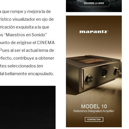
a que rompe y mejora la de
stico visualizador en ojo de
icación exquisita a la que
rios “Maestros en Sonido”
punto de erigirse el CINEMA
ues al ser el actual lema de
efecto, contribuye a obtener
tes seleccionados (en
dal bellamente encapsulado.