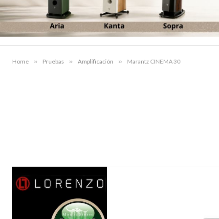
Home
»
Pruebas
»
Amplificación
»
Marantz CINEMA 30