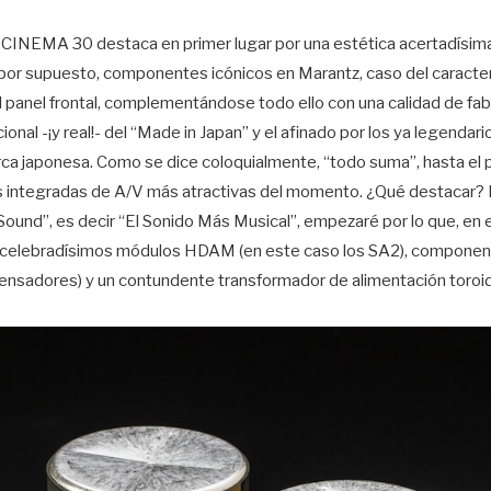
 CINEMA 30 destaca en primer lugar por una estética acertadísim
 por supuesto, componentes icónicos en Marantz, caso del caracterí
 panel frontal, complementándose todo ello con una calidad de fabr
ional -¡y real!- del “Made in Japan” y el afinado por los ya legenda
ca japonesa. Como se dice coloquialmente, “todo suma”, hasta el 
as integradas de A/V más atractivas del momento. ¿Qué destacar? P
ound”, es decir “El Sonido Más Musical”, empezaré por lo que, en 
os celebradísimos módulos HDAM (en este caso los SA2), componen
densadores) y un contundente transformador de alimentación toroi