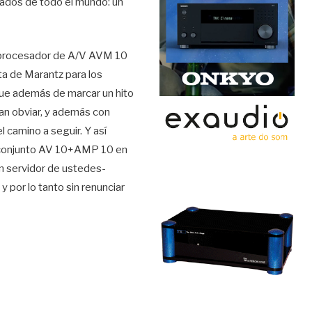
zados de todo el mundo: un
r/procesador de A/V AVM 10
ta de Marantz para los
que además de marcar un hito
an obviar, y además con
 camino a seguir. Y así
 conjunto AV 10+AMP 10 en
un servidor de ustedes-
 por lo tanto sin renunciar