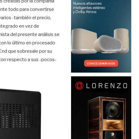
as creadas por la compañía
nte todo para convertirse
arios -también el precio,
ntegrado en vez de
sta del presente análisis se
con lo último en procesado
 End que sobresale por su
a con respecto a sus -pocos-