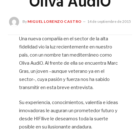
Oliva AudiO
By
MIGUEL LORENZO CASTRO
14 de septiembre de 2015
Una nueva compañía en el sector de la alta
fidelidad vio la luz recientemente en nuestro
Mi
Lo
país, con un nombre tan mediterráneo como
Ca
Oliva AudiO. Al frente de ella se encuentra Marc
Gras, un joven –aunque veterano ya en el
W
sector–, cuya pasión y fuerza nos ha sabido
transmitir en esta breve entrevista.
Su experiencia, conocimientos, valentía e ideas
innovadoras le auguran un prometedor futuro y
desde HIFIlive le deseamos toda la suerte
posible en su ilusionante andadura.