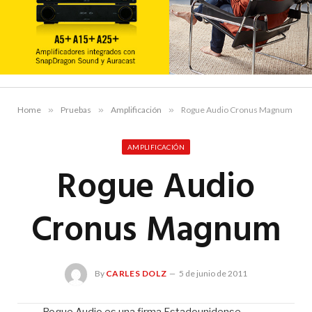
Home
»
Pruebas
»
Amplificación
»
Rogue Audio Cronus Magnum
AMPLIFICACIÓN
Rogue Audio
Cronus Magnum
By
CARLES DOLZ
5 de junio de 2011