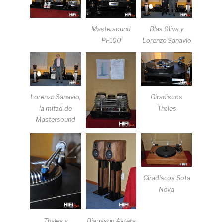
Mastersound
Blas Oliva y
PF100
Lorenzo Sanavio
Lorenzo Sanavio,
Giradiscos
la mitad de
Thales
Mastersound
Giradiscos Sota
Nova
Thales y
Diapason Astera