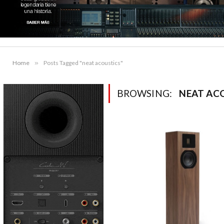
Home
»
Posts Tagged "neat acoustics"
BROWSING:
NEAT AC