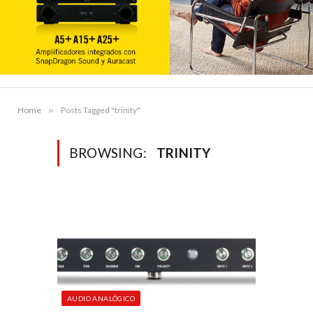
Home
»
Posts Tagged "trinity"
BROWSING:
TRINITY
AUDIO ANALÓGICO