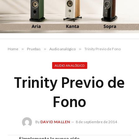
Home
»
Pruebas
»
Audio analógico
»
Trinity Previo de Fono
AUDIO ANALÓGICO
Trinity Previo de
Fono
By
DAVID MALLEN
8 de septiembre de 2014