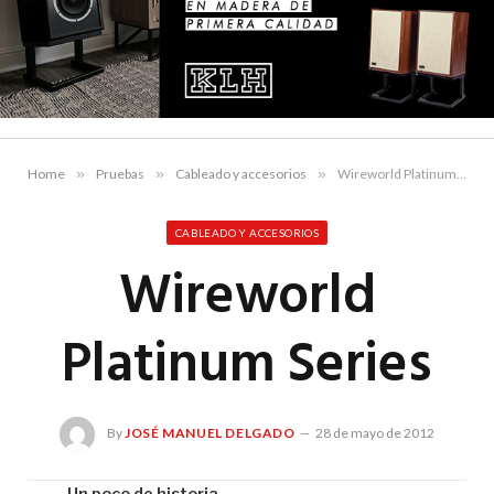
Home
»
Pruebas
»
Cableado y accesorios
»
Wireworld Platinum Series
CABLEADO Y ACCESORIOS
Wireworld
Platinum Series
By
JOSÉ MANUEL DELGADO
28 de mayo de 2012