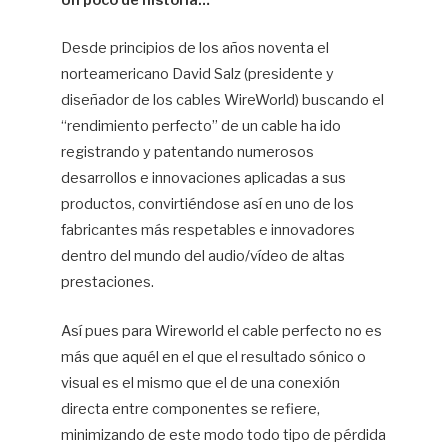
Un poco de historia…
Jo
Desde principios de los años noventa el
Ma
De
norteamericano David Salz (presidente y
diseñador de los cables WireWorld) buscando el
“rendimiento perfecto” de un cable ha ido
registrando y patentando numerosos
desarrollos e innovaciones aplicadas a sus
productos, convirtiéndose así en uno de los
fabricantes más respetables e innovadores
dentro del mundo del audio/vídeo de altas
prestaciones.
Así pues para Wireworld el cable perfecto no es
más que aquél en el que el resultado sónico o
visual es el mismo que el de una conexión
directa entre componentes se refiere,
minimizando de este modo todo tipo de pérdida