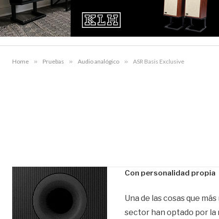
Home
»
Pruebas
»
Audio analógico
»
ASR Basis Exclusive
Con personalidad propia
Una de las cosas que más 
sector han optado por la 