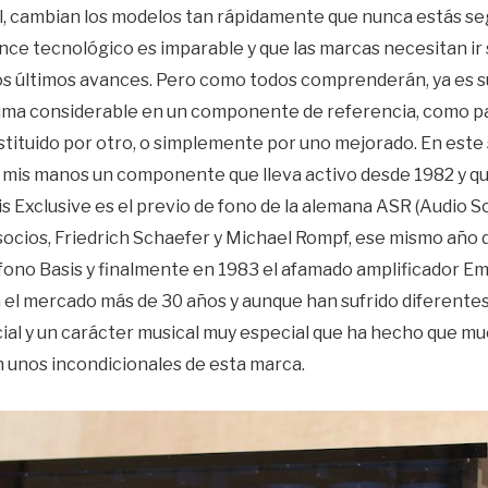
l, cambian los modelos tan rápidamente que nunca estás seg
ance tecnológico es imparable y que las marcas necesitan i
os últimos avances. Pero como todos comprenderán, ya es su
 suma considerable en un componente de referencia, como p
stituido por otro, o simplemente por uno mejorado. En este
mis manos un componente que lleva activo desde 1982 y qu
s Exclusive es el previo de fono de la alemana ASR (Audio S
socios, Friedrich Schaefer y Michael Rompf, ese mismo año 
fono Basis y finalmente en 1983 el afamado amplificador Emi
n el mercado más de 30 años y aunque han sufrido diferente
icial y un carácter musical muy especial que ha hecho que mu
en unos incondicionales de esta marca.