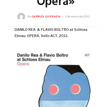
“Opera»
By
GABRIEL QUESADA
2 de enero de 2012
DANILO REA & FLAVIO BOLTRO at Schloss
Elmau: OPERA. Sello ACT, 2011.
Gab
Qu