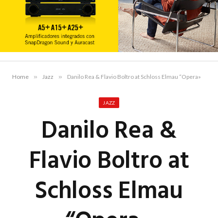
Home
»
Jazz
»
Danilo Rea & Flavio Boltro at Schloss Elmau “Opera»
JAZZ
Danilo Rea &
Flavio Boltro at
Schloss Elmau