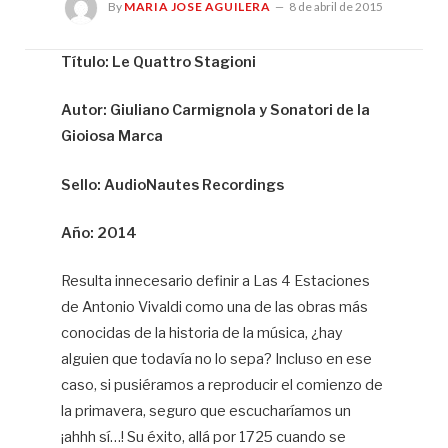
By
MARIA JOSE AGUILERA
8 de abril de 2015
Título: Le Quattro Stagioni
Ma
Autor: Giuliano Carmignola y Sonatori de la
Jo
Agu
Gioiosa Marca
Sello: AudioNautes Recordings
Año: 2014
Resulta innecesario definir a Las 4 Estaciones
de Antonio Vivaldi como una de las obras más
conocidas de la historia de la música, ¿hay
alguien que todavía no lo sepa? Incluso en ese
caso, si pusiéramos a reproducir el comienzo de
la primavera, seguro que escucharíamos un
¡ahhh sí…! Su éxito, allá por 1725 cuando se