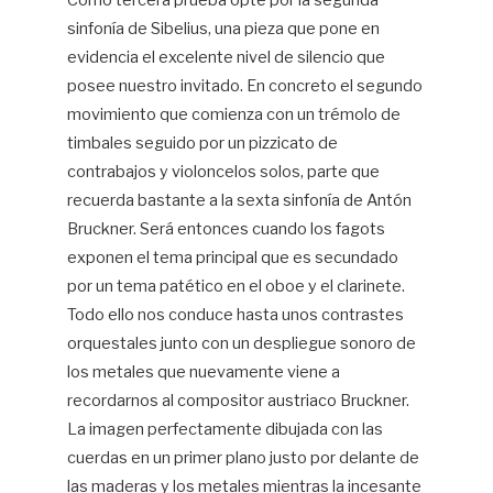
Como tercera prueba opté por la segunda
sinfonía de Sibelius, una pieza que pone en
En
Mo
evidencia el excelente nivel de silencio que
posee nuestro invitado. En concreto el segundo
movimiento que comienza con un trémolo de
timbales seguido por un pizzicato de
contrabajos y violoncelos solos, parte que
recuerda bastante a la sexta sinfonía de Antón
Bruckner. Será entonces cuando los fagots
exponen el tema principal que es secundado
por un tema patético en el oboe y el clarinete.
Todo ello nos conduce hasta unos contrastes
orquestales junto con un despliegue sonoro de
los metales que nuevamente viene a
recordarnos al compositor austriaco Bruckner.
La imagen perfectamente dibujada con las
cuerdas en un primer plano justo por delante de
las maderas y los metales mientras la incesante