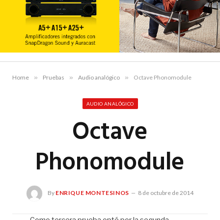
Home
»
Pruebas
»
Audio analógico
»
Octave Phonomodule
AUDIO ANALÓGICO
Octave
Phonomodule
By
ENRIQUE MONTESINOS
8 de octubre de 2014