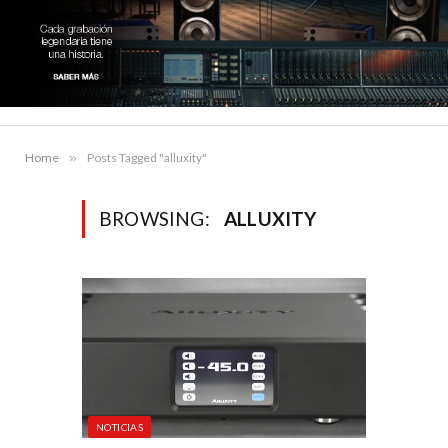
Home
»
Posts Tagged "alluxity"
BROWSING:
ALLUXITY
NOTICIAS