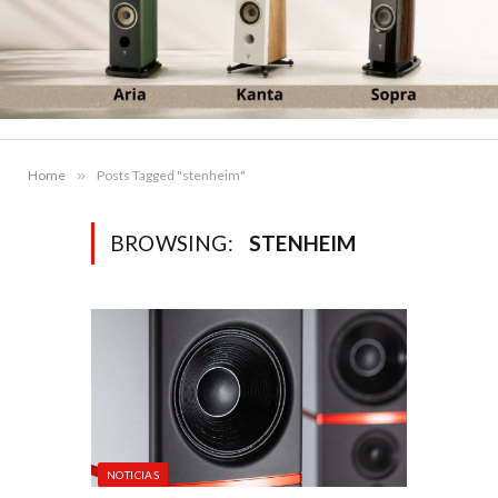
Home
»
Posts Tagged "stenheim"
BROWSING:
STENHEIM
NOTICIAS