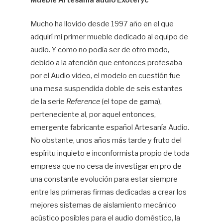
Mueble Artesanía audio Exoteryc
En
Mucho ha llovido desde 1997 año en el que
Mo
adquirí mi primer mueble dedicado al equipo de
audio. Y como no podía ser de otro modo,
debido a la atención que entonces profesaba
por el Audio video, el modelo en cuestión fue
una mesa suspendida doble de seis estantes
de la serie
Reference
(el tope de gama),
perteneciente al, por aquel entonces,
emergente fabricante español Artesanía Audio.
No obstante, unos años más tarde y fruto del
espíritu inquieto e inconformista propio de toda
empresa que no cesa de investigar en pro de
una constante evolución para estar siempre
entre las primeras firmas dedicadas a crear los
mejores sistemas de aislamiento mecánico
acústico posibles para el audio doméstico, la