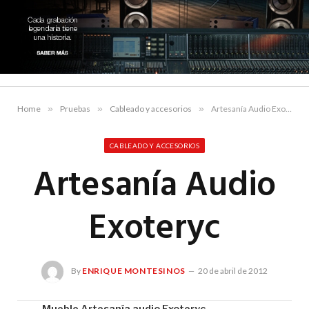
Home
»
Pruebas
»
Cableado y accesorios
»
Artesanía Audio Exoteryc
CABLEADO Y ACCESORIOS
Artesanía Audio
Exoteryc
By
ENRIQUE MONTESINOS
20 de abril de 2012