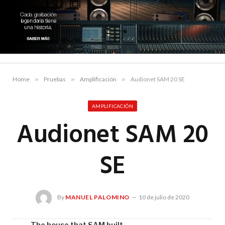
Home
»
Pruebas
»
Amplificación
»
Audionet SAM 20 SE
AMPLIFICACIÓN
Audionet SAM 20
SE
By
MANUEL PALOMINO
10 de julio de 2020