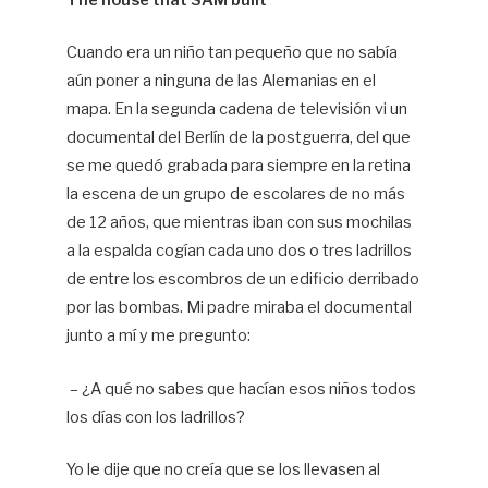
The house that SAM built
Ma
Cuando era un niño tan pequeño que no sabía
Pa
aún poner a ninguna de las Alemanias en el
mapa. En la segunda cadena de televisión vi un
documental del Berlín de la postguerra, del que
se me quedó grabada para siempre en la retina
la escena de un grupo de escolares de no más
de 12 años, que mientras iban con sus mochilas
a la espalda cogían cada uno dos o tres ladrillos
de entre los escombros de un edificio derribado
por las bombas. Mi padre miraba el documental
junto a mí y me pregunto:
– ¿A qué no sabes que hacían esos niños todos
los días con los ladrillos?
Yo le dije que no creía que se los llevasen al