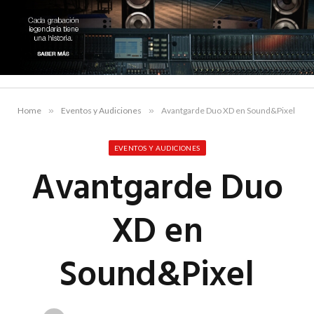
Home
»
Eventos y Audiciones
»
Avantgarde Duo XD en Sound&Pixel
EVENTOS Y AUDICIONES
Avantgarde Duo
XD en
Sound&Pixel