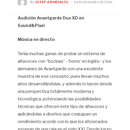
By
JOSEP ARMENGOL
14 de diciembre de 2016
Audición Avantgarde Duo XD en
Sound&Pixel
Jo
Ar
Música en directo
Tenía muchas ganas de probar un sistema de
altavoces con “bocinas” –’horns’ en inglés– y los
alemanes de Avantgarde son una excelente
muestra de ese concepto, pues llevan muchos
años desarrollándolas, y además lo hacen desde
una perspectiva totalmente moderna y
tecnológica, potenciando las posibilidades
técnicas que ofrecen este tipo de altavoces y
aplicándolas a diseños que conjuguen un
rendimiento acorde con lo que los aficionados
esperan de una caja en el siglo XXI. Desde luego