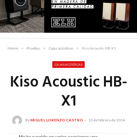
Home
»
Pruebas
»
Cajas acústicas
»
Kiso Acoustic HB-X1
CAJAS ACÚSTICAS
Kiso Acoustic HB-
X1
By
MIGUEL LORENZO CASTRO
13 de febrero de 2014