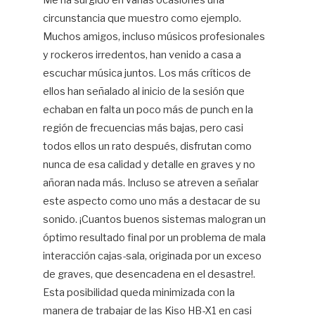
Me ha surgido en varias ocasiones una
circunstancia que muestro como ejemplo.
Mi
Lo
Muchos amigos, incluso músicos profesionales
Ca
y rockeros irredentos, han venido a casa a
escuchar música juntos. Los más críticos de
W
ellos han señalado al inicio de la sesión que
echaban en falta un poco más de punch en la
región de frecuencias más bajas, pero casi
todos ellos un rato después, disfrutan como
nunca de esa calidad y detalle en graves y no
añoran nada más. Incluso se atreven a señalar
este aspecto como uno más a destacar de su
sonido. ¡Cuantos buenos sistemas malogran un
óptimo resultado final por un problema de mala
interacción cajas-sala, originada por un exceso
de graves, que desencadena en el desastre!.
Esta posibilidad queda minimizada con la
manera de trabajar de las Kiso HB-X1 en casi