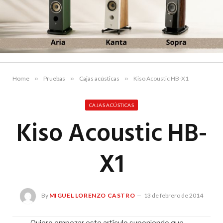
Home
»
Pruebas
»
Cajas acústicas
»
Kiso Acoustic HB-X1
CAJAS ACÚSTICAS
Kiso Acoustic HB-
X1
By
MIGUEL LORENZO CASTRO
13 de febrero de 2014