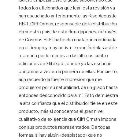
Quiero empezar este artículo suponiendo que
todos los aficionados que lean esta revisión ya
Mi
Lo
han escuchado anteriormente las Kiso Acoustic
Ca
HB-1. Cliff Orman, responsable de la distribución
en nuestro país de esta firma japonesa a través
W
de Cosmos Hi-Fi, ha hecho una labor continuada
en el tiempo y muy activa -exponiéndolas así de
memoria por lo menos en las últimas cuatro
ediciones de Elitexpo-, donde yo las escuché
por primera vez en la primera de ellas. Por cierto,
aún recuerdo la fuerte impresión que me
produjeron por su naturalidad, de un grado hasta
entonces desconocido para mí. Esto demuestra
la alta confianza que el distribuidor tiene en este
producto, más si conocemos el gran nivel
cualitativo de exigencia que Cliff Orman impone
con sus productos representados. De todas
formas, si hay algún «despistado» que no