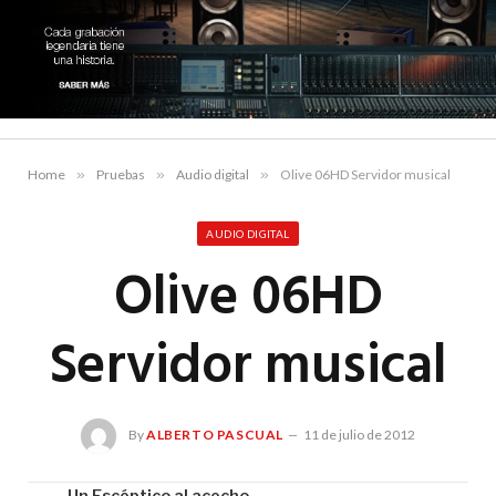
Home
»
Pruebas
»
Audio digital
»
Olive 06HD Servidor musical
AUDIO DIGITAL
Olive 06HD
Servidor musical
By
ALBERTO PASCUAL
11 de julio de 2012