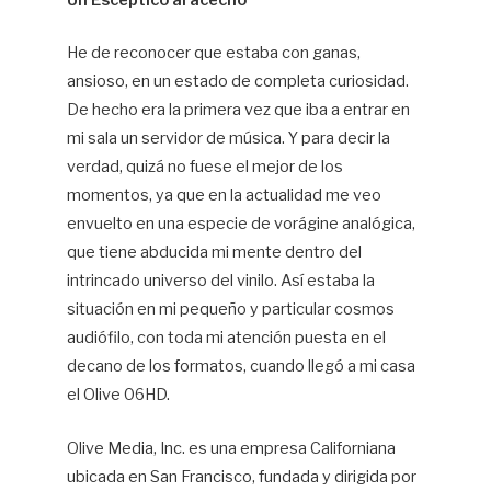
Un Escéptico al acecho
Al
He de reconocer que estaba con ganas,
Pa
ansioso, en un estado de completa curiosidad.
De hecho era la primera vez que iba a entrar en
mi sala un servidor de música. Y para decir la
verdad, quizá no fuese el mejor de los
momentos, ya que en la actualidad me veo
envuelto en una especie de vorágine analógica,
que tiene abducida mi mente dentro del
intrincado universo del vinilo. Así estaba la
situación en mi pequeño y particular cosmos
audiófilo, con toda mi atención puesta en el
decano de los formatos, cuando llegó a mi casa
el Olive 06HD.
Olive Media, Inc. es una empresa Californiana
ubicada en San Francisco, fundada y dirigida por