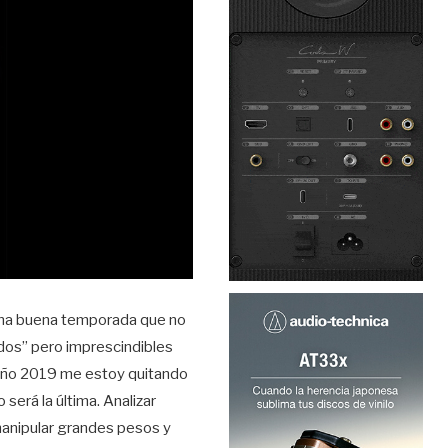
 una buena temporada que no
idos” pero imprescindibles
 año 2019 me estoy quitando
será la última. Analizar
 manipular grandes pesos y