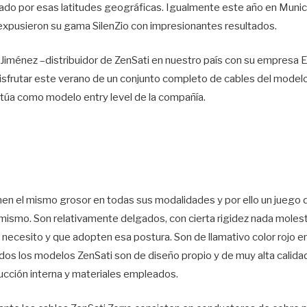
do por esas latitudes geográficas. Igualmente este año en Munich
xpusieron su gama SilenZio con impresionantes resultados.
 Jiménez –distribuidor de ZenSati en nuestro país con su empresa 
isfrutar este verano de un conjunto completo de cables del mode
itúa como modelo entry level de la compañía.
nen el mismo grosor en todas sus modalidades y por ello un juego 
mismo. Son relativamente delgados, con cierta rigidez nada mole
e necesito y que adopten esa postura. Son de llamativo color rojo en
os los modelos ZenSati son de diseño propio y de muy alta calida
rucción interna y materiales empleados.