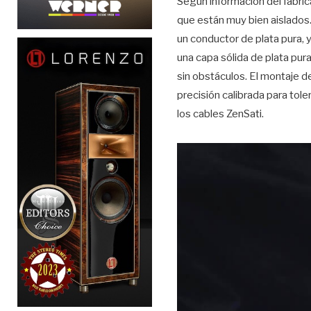
Según información del fabric
que están muy bien aislados.
un conductor de plata pura, 
una capa sólida de plata pur
sin obstáculos. El montaje de
precisión calibrada para tol
los cables ZenSati.