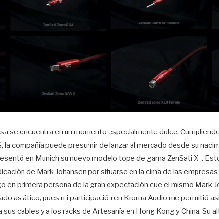
anesa se encuentra en un momento especialmente dulce. Cumpliend
S, la compañía puede presumir de lanzar al mercado desde su naci
resentó en Munich su nuevo modelo tope de gama ZenSati X–. Est
dicación de Mark Johansen por situarse en la cima de las empresas
igo en primera persona de la gran expectación que el mismo Mark J
do asiático, pues mi participación en Kroma Audio me permitió asis
 a sus cables y a los racks de Artesanía en Hong Kong y China. Su al