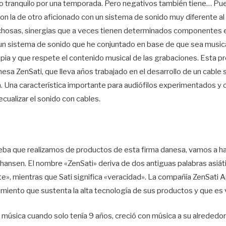
o tranquilo por una temporada. Pero negativos también tiene… Pue
on la de otro aficionado con un sistema de sonido muy diferente al 
chosas, sinergias que a veces tienen determinados componentes e
 un sistema de sonido que he conjuntado en base de que sea musica
opia y que respete el contenido musical de las grabaciones. Esta 
danesa ZenSati, que lleva años trabajado en el desarrollo de un cable
. Una característica importante para audiófilos experimentados y 
ecualizar el sonido con cables.
eba que realizamos de productos de esta firma danesa, vamos a ha
hansen. El nombre «ZenSati» deriva de dos antiguas palabras asiá
te», mientras que Sati significa «veracidad». La compañía ZenSati 
miento que sustenta la alta tecnología de sus productos y que es 
 música cuando solo tenía 9 años, creció con música a su alrededor 