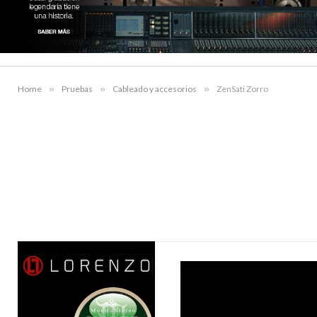
Home
»
Pruebas
»
Cableado y accesorios
»
ZenSati Zorro