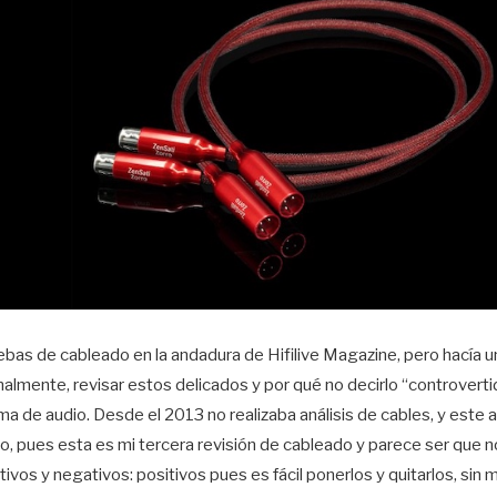
bas de cableado en la andadura de Hifilive Magazine, pero hacía
almente, revisar estos delicados y por qué no decirlo “controvert
 de audio. Desde el 2013 no realizaba análisis de cables, y este
, pues esta es mi tercera revisión de cableado y parece ser que no 
tivos y negativos: positivos pues es fácil ponerlos y quitarlos, sin