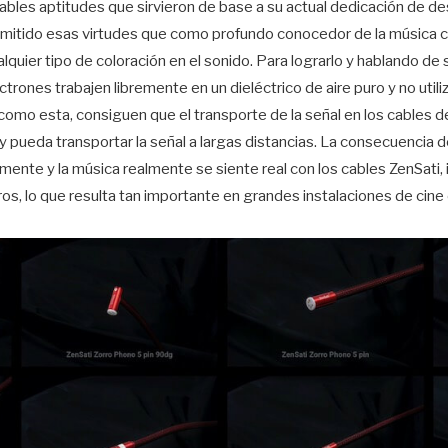
jorables aptitudes que sirvieron de base a su actual dedicación de d
smitido esas virtudes que como profundo conocedor de la música co
lquier tipo de coloración en el sonido. Para lograrlo y hablando de 
ctrones trabajen libremente en un dieléctrico de aire puro y no util
 como esta, consiguen que el transporte de la señal en los cables d
 pueda transportar la señal a largas distancias. La consecuencia 
ente y la música realmente se siente real con los cables ZenSati, i
os, lo que resulta tan importante en grandes instalaciones de cine