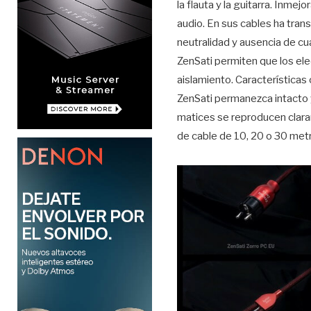
la flauta y la guitarra. Inme
audio. En sus cables ha tran
neutralidad y ausencia de cua
ZenSati permiten que los ele
aislamiento. Características
ZenSati permanezca intacto y
matices se reproducen claram
de cable de 10, 20 o 30 metr