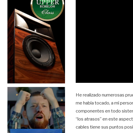
He realizado numerosas prue
me había tocado, a mí person
componentes en todo sistema
“los atrasos” en este aspecto
cables tiene sus puntos posi