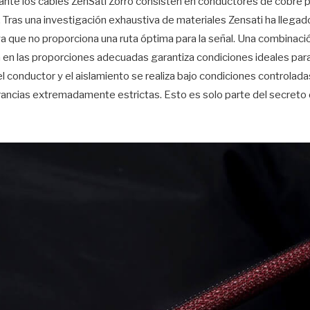
ante los cables ZenSati Zorro consisten en conductores de cobre p
 Tras una investigación exhaustiva de materiales Zensati ha llegado
ya que no proporciona una ruta óptima para la señal. Una combinac
a en las proporciones adecuadas garantiza condiciones ideales para 
l conductor y el aislamiento se realiza bajo condiciones controlada
erancias extremadamente estrictas. Esto es solo parte del secreto