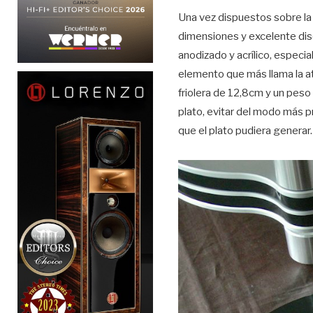
Una vez dispuestos sobre l
dimensiones y excelente dise
anodizado y acrílico, especi
elemento que más llama la at
friolera de 12,8cm y un peso
plato, evitar del modo más p
que el plato pudiera generar.