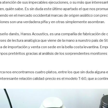
a atención de sus impecables ejecuciones, o su más que interesant
rigen, quién sabe. Es sin duda este último apartado el que nos prom
iendo en el mercado occidental marcas de origen asiático con pre
iones son una verdadera pifia y en otras simplemente asombran.
seño danés, Hanss Acoustics, es una compañía de fabricación de
ses de lectura analógica que viene de la mano a nuestro país de Str
de importación y venta con sede en la bella costa levantina. Empr
empos pretéritos gracias al análisis de los sorprendentes monitore
arca nos encontramos cuatro platos, entre los que sin duda alguna
interesante relación calidad-precio es el modelo T-60, que a contin