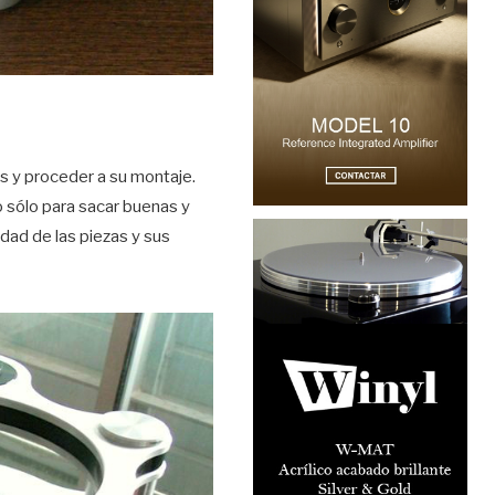
s y proceder a su montaje.
 sólo para sacar buenas y
idad de las piezas y sus