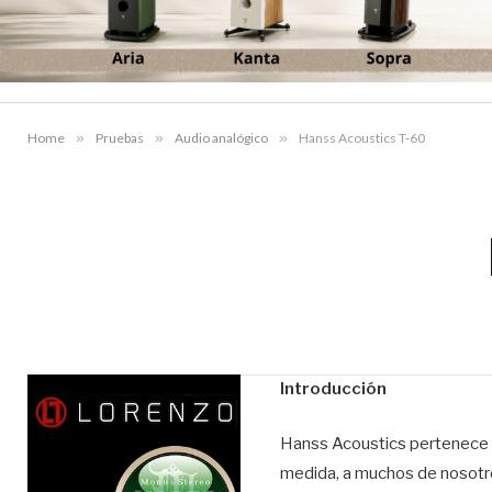
Home
»
Pruebas
»
Audio analógico
»
Hanss Acoustics T-60
Introducción
Hanss Acoustics pertenece a
medida, a muchos de nosotro