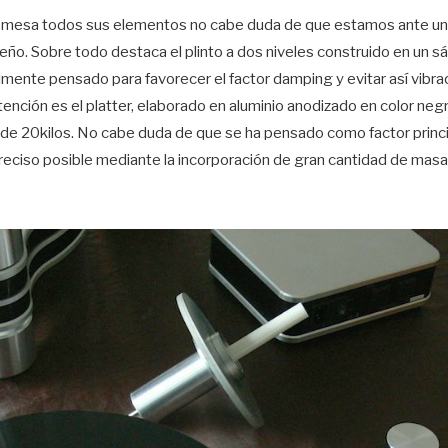
a mesa todos sus elementos no cabe duda de que estamos ante un
ño. Sobre todo destaca el plinto a dos niveles construido en un s
almente pensado para favorecer el factor damping y evitar así vibr
ención es el platter, elaborado en aluminio anodizado en color negr
 de 20kilos. No cabe duda de que se ha pensado como factor princi
reciso posible mediante la incorporación de gran cantidad de masa, 