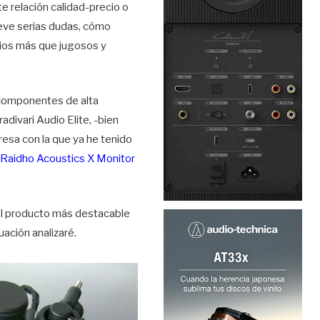
e relación calidad-precio o
ueve serias dudas, cómo
cios más que jugosos y
 componentes de alta
adivari Audio Elite, -bien
esa con la que ya he tenido
s
Raidho Acoustics X Monitor
 el producto más destacable
uación analizaré.