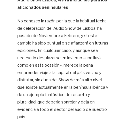
Audio Show Lisboa, visita ineludible para los
aficionados peninsulares
Mi
Lo
Ca
No conozco la razón por la que la habitual fecha
de celebración del Audio Show de Lisboa, ha
W
pasado de Noviembre a Febrero, y si este
cambio ha sido puntual o se afianzará en futuras
ediciones. En cualquier caso, y aunque sea
necesario desplazarse en invierno –con lluvia
como en esta ocasión–, merece la pena
emprender viaje a la capital del país vecino y
disfrutar, sin duda del Show de más alto nivel
que existe actualmente en la península ibérica y
de un ejemplo fantástico de respeto y
pluralidad, que debería sonrojar y deja en
evidencia a todo el sector del audio de nuestro
país.